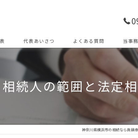
0
表
代表あいさつ
よくある質問
当事
生前贈与
申告
 相続人の範囲と法定
精算課税
遺産
節税
神奈川県横浜市の相続なら眞鍋