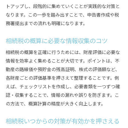
相続税申告に必要な書類と準備の流れ
トアップし、段階的に集めていくことが実践的な対策と
相続税の計算を効率よく行うポイント
なります。この一歩を踏み出すことで、申告書作成や税
相続税の概算から申告までの実践的手順
務署提出までの流れも明確になります。
相続税申告の準備で気をつけたいポイント
相続税の負担を減らすための事前対策
相続税の概算に必要な情報収集のコツ
令和6年の相続税申告で注意すべき点
相続税の概算を正確に行うためには、財産評価に必要な
相続税申告令和6年の主な変更点を解説
情報を効率よく集めることが大切です。ポイントは、不
相続税申告で令和6年に押さえるべき注意点
動産の路線価や預貯金の残高証明、株式の評価額など、
各財産ごとの評価基準を押さえて整理することです。例
相続税の新しいルールが申告に与える影響
えば、チェックリストを作成し、必要書類を一つずつ確
令和6年の相続税申告期限を再確認しよう
認・収集することで、情報の漏れや誤りを防ぎます。こ
相続税申告期限の注意点と最新情報を共有
の方法で、概算計算の精度が大きく向上します。
相続税の概算時に令和6年の変更点を考慮
相続税の基礎控除や節税対策を押さえよう
相続税いつからの対策が有効かを押さえる
相続税の基礎控除額と適用条件の基本