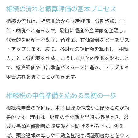
相続税先払いはできるか仕組みを解説
相続の流れと概算評価の基本プロセス
相続税の納付スケジュールと基本知識
相続の流れは、相続開始から財産評価、分割協議、申
相続税の支払いに必要な準備を押さえよう
告・納税へと進みます。最初に遺産の全体像を整理し、
不動産評価が相続税に与える影響とは何か
代表的な財産―不動産、預貯金、有価証券など―をリス
相続税における不動産評価の基礎知識
トアップします。次に、各財産の評価額を算出し、相続
不動産評価額が相続税に及ぼす影響とは
人ごとに分配案を作成。こうした具体的手順を踏むこと
相続税の概算時に重要な土地評価のポイン
で、概算評価や申告準備がスムーズに進み、トラブルや
ト
申告漏れを防ぐことができます。
相続税と不動産評価の関係を簡単に解説
相続税の申告準備を始める最初の一歩
相続税を左右する不動産評価の注意点
相続の際の不動産評価手順と申告準備
相続税申告の準備は、財産目録の作成から始めるのが効
果的です。理由は、財産の全体像を早期に把握でき、必
相続税の概算と申告準備をスムーズに進める
要な書類や証明書の収集漏れを防げるからです。例え
相続税の概算方法とスムーズな進め方
ば、預金通帳の写しや不動産登記事項証明書などをリス