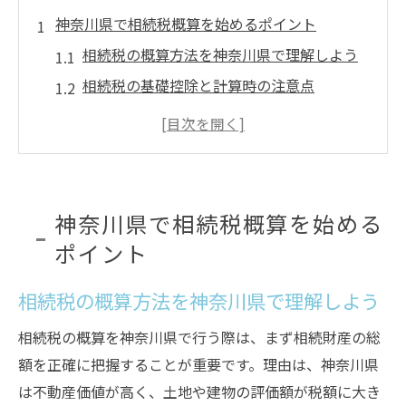
神奈川県で相続税概算を始めるポイント
相続税の概算方法を神奈川県で理解しよう
相続税の基礎控除と計算時の注意点
相続の流れと概算評価の基本プロセス
相続税の申告準備を始める最初の一歩
相続税の概算に必要な情報収集のコツ
相続税いつからの対策が有効かを押さえる
神奈川県で相続税概算を始める
相続税申告期限の基本と計算手順を解説
ポイント
相続税申告期限の計算ルールを正しく知る
相続税の概算方法を神奈川県で理解しよう
相続税申告期限応当日のポイントを確認
相続税申告の流れと必要な手続きを整理
相続税の概算を神奈川県で行う際は、まず相続財産の総
相続税いつから申告準備を始めるべきか
額を正確に把握することが重要です。理由は、神奈川県
は不動産価値が高く、土地や建物の評価額が税額に大き
相続の計算時に気をつけたい期限の落とし