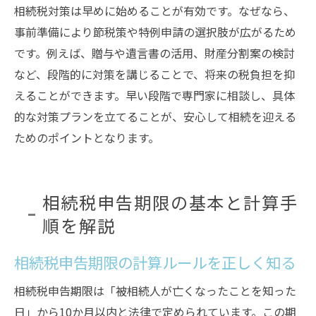
相続税対策は早めに始めることが有効です。なぜなら、
相続税の節税対策を実践するための知識
事前準備により節税策や特例申請の選択肢が広がるため
相続税の基礎控除を最大限活用する方法
です。例えば、贈与や遺言書の活用、財産分割案の検討
相続税の節税につながるポイントを紹介
など、段階的に対策を講じることで、将来の税負担を抑
相続税の基礎控除や特例をうまく使うコツ
えることができます。早い段階で専門家に相談し、具体
相続税の概算時に意識したい節税対策
的な対策プランを立てることが、安心して相続を迎える
ためのポイントとなります。
相続税申告期限の基本と計算手
順を解説
相続税申告期限の計算ルールを正しく知る
相続税申告期限は「被相続人が亡くなったことを知った
日」から10か月以内と法律で定められています。この期