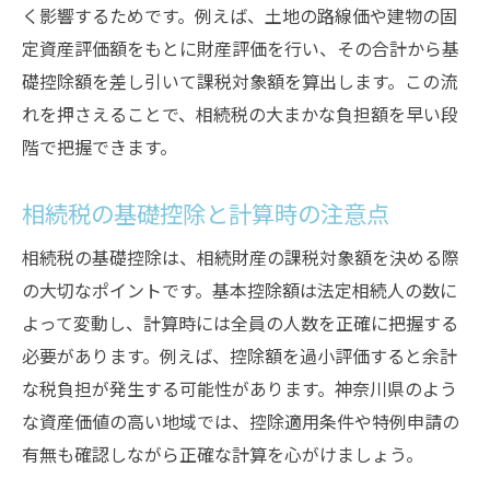
く影響するためです。例えば、土地の路線価や建物の固
穴
定資産評価額をもとに財産評価を行い、その合計から基
相続税申告期限を守るための実践的な手順
礎控除額を差し引いて課税対象額を算出します。この流
相続を考えるなら知りたい申告期限の流れ
れを押さえることで、相続税の大まかな負担額を早い段
相続税申告までの大まかな流れを解説
階で把握できます。
相続とは簡単にどんな手続きが必要か
相続税申告期限の流れとやるべきこと整理
相続税の基礎控除と計算時の注意点
相続税の概算を踏まえた申告準備の進め方
相続税の基礎控除は、相続財産の課税対象額を決める際
相続税申告期限計算の実務的なポイント
の大切なポイントです。基本控除額は法定相続人の数に
相続税の流れを俯瞰してスムーズに理解
よって変動し、計算時には全員の人数を正確に把握する
相続税の支払い先や納付方法も詳しく紹介
必要があります。例えば、控除額を過小評価すると余計
な税負担が発生する可能性があります。神奈川県のよう
相続税のどこに支払うか納付方法を確認
な資産価値の高い地域では、控除適用条件や特例申請の
相続税の支払い時に気をつけたい注意点
有無も確認しながら正確な計算を心がけましょう。
相続税の支払い先選びと納付の流れ