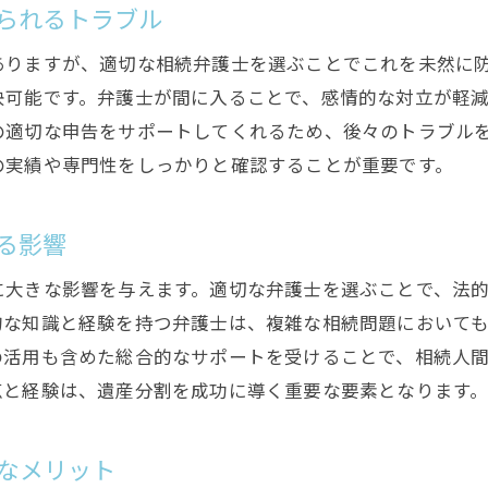
地域特性を理解した相続弁護士の選び方
られるトラブル
地元の相続弁護士を選ぶ利点とは
ありますが、適切な相続弁護士を選ぶことでこれを未然に
地域特性を理解した弁護士が提供する具体的なアドバ
決可能です。弁護士が間に入ることで、感情的な対立が軽
地域に根ざした相続弁護士と全国区の弁護士の違い
の適切な申告をサポートしてくれるため、後々のトラブル
地域特性に基づく相続法の理解がもたらす安心感
の実績や専門性をしっかりと確認することが重要です。
相続案件における地域特性の影響を知る
地元の評判を参考にした相続弁護士の選び方
る影響
成功事例に学ぶ相続分割のポイント
に大きな影響を与えます。適切な弁護士を選ぶことで、法
事例から見る成功する相続分割の計画法
的な知識と経験を持つ弁護士は、複雑な相続問題において
事例分析から得られる相続分割の注意点
の活用も含めた総合的なサポートを受けることで、相続人
成功事例に基づいた相続分割協議書の作成法
点と経験は、遺産分割を成功に導く重要な要素となります
成功事例が示す相続分割の調整ポイント
事例に学ぶ相続分割時のコミュニケーションの重要性
なメリット