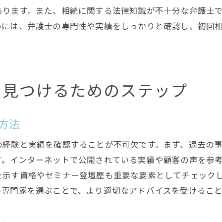
相続弁護士への質問の仕方とそのタイミング
あります。また、相続に関する法律知識が不十分な弁護士
めには、弁護士の専門性や実績をしっかりと確認し、初回
信頼できる相続弁護士を育てるフィードバックの重要
初回相談を賢く利用してベストな弁護士を見つける
初回相談で確認すべき相続弁護士のポイント
初回相談を最大限に活用するための準備法
を見つけるためのステップ
相続弁護士との初回相談での質問例
初回相談での相続弁護士の対応から見える信頼性
方法
初回相談後の判断材料としての費用見積もり
の経験と実績を確認することが不可欠です。まず、過去の
最適な相続弁護士を選ぶための初回相談の重要性
す。インターネットで公開されている実績や顧客の声を参
相続問題のトラブルを未然に防ぐ専門家の活用法
を示す資格やセミナー登壇歴も重要な要素としてチェック
トラブル防止のための相続専門家活用事例
い専門家を選ぶことで、より適切なアドバイスを受けること
相続問題における専門家の早期介入の効果
専門家と連携した相続問題の予防策