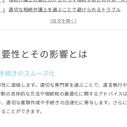
適切な相続弁護士を選ぶことで避けられるトラブル
相続弁護士の選択が遺産分割に与える影響
相続弁護士の経験がもたらす具体的なメリット
信頼できる相続弁護士を見つけるためのチェックポイ
相続弁護士選びの失敗例から学ぶべき教訓
重要性とその影響とは
適切な相続専門家を見つけるためのステップ
相続専門家の経験と実績を確認する方法
手続きのスムーズ化
相続専門家の資格と専門性の見極め方
率性に直結します。適切な専門家を選ぶことで、遺言執行
相続専門家との初回相談で確認すべきポイント
分割の具体的な方法や相続税の最適化に関するアドバイス
相続専門家の選定における費用透明性の重要性
り、適切な書類作成や手続きの迅速化に寄与します。さら
評判と口コミを活用した相続専門家の選び方
けることができます。
複数の相続専門家を比較検討する際のポイント