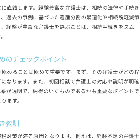
相続分割の成功事例が教えるトラブル予防策
化に直結します。経験豊富な弁護士は、相続の法律や手続
相続税対策に強い弁護士を選ぶ方法
た、過去の事例に基づいた遺産分割の最適化や相続税軽減
相続税対策に強い弁護士の特徴と見分け方
に、経験が豊富な弁護士を選ぶことは、相続手続きをスム
す。
相続税の専門知識を持つ弁護士の探し方
相続税対策における弁護士の役割と重要性
めのチェックポイント
相続税対策で実績のある弁護士の選定ポイント
相続税対策に関する弁護士の実績確認方法
見極めることは極めて重要です。まず、その弁護士がどの
相続税対策と法令遵守の重要性
考になります。また、初回相談で弁護士の対応や説明が明
信頼できる相続弁護士とのコミュニケーション術
体系が透明で、納得のいくものであるかも重要なポイント
なります。
信頼関係を築くための相続弁護士との対話術
効果的な相続弁護士とのコミュニケーション方法
き教訓
相続弁護士に適切に情報を伝えるコツ
相続弁護士との定期的な連絡がもたらす安心感
続税対策が滞る原因となります。例えば、経験不足の弁護