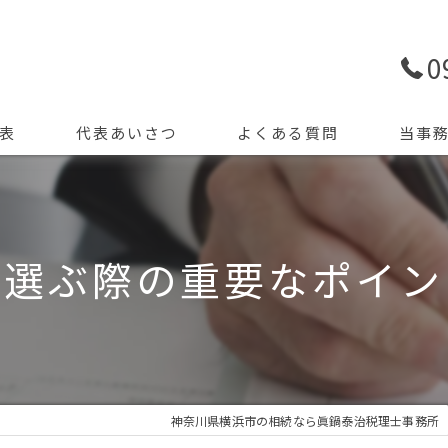
0
表
代表あいさつ
よくある質問
当事
生前贈与
申告
を選ぶ際の重要なポイン
精算課税
遺産
節税
神奈川県横浜市の相続なら眞鍋泰治税理士事務所