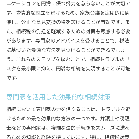
見直しのタイミングとそのメリット
ニケーションを円滑に保つ努力を怠らないことが大切で
遺産見直しをサポートする専門家の役割
す。感情的な対立を避けるため、家族会議を定期的に開
法的観点から見る定期レビューの重要性
催し、公正な意見交換の場を設けることが有効です。ま
た、相続税の負担を軽減するための対策も考慮する必要
遺産見直しがトラブル防止に寄与する理由
があります。専門家のアドバイスを受けることで、税法
家族全員が安心できる遺産管理の進め方
に基づいた最適な方法を見つけることができるでしょ
法律に基づく相続手続きの進め方と専門家の役
う。これらのステップを踏むことで、相続トラブルのリ
割
スクを最小限に抑え、円満な相続を実現することが可能
法律に基づく手続きの基本ステップ
です。
各種相続手続きにおける専門家の関与
専門家が提供する法律知識の活用法
専門家を活用した効果的な相続対策
手続きの中で発生する法的問題の解決策
相続において専門家の力を借りることは、トラブルを避
法律の専門家による手続きのスムーズ化
けるための最も効果的な方法の一つです。弁護士や税理
相続手続きを円滑に進めるための準備
士などの専門家は、複雑な法的手続きをスムーズに進め
相続問題を解決するための総合的なアプローチ
るための知識と経験を持っています。特に、相続税対策