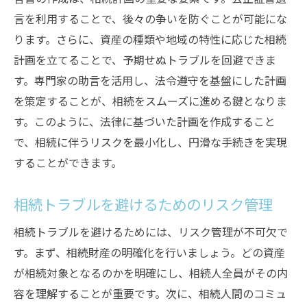
法改正に伴う相続税対策の変更点
言を利用することで、後々の争いを防ぐことが可能にな
地域特有の法改正に関する注意点
ります。さらに、資産の種類や地域の特性に応じた相続
感情的な相続トラブルを防ぐための専門アドバ
計画を立てることで、予期せぬトラブルを回避できま
イス
す。専門家の助言を活用し、法令遵守を基盤にした計画
感情的対立を避けるための心構え
を策定することが、相続をスムーズに進める鍵となりま
す。このように、法律に基づいた計画を作成すること
家族間の絆を強めるコミュニケーション術
で、相続に伴うリスクを最小化し、円滑な手続きを実現
感情的問題を専門家が中立的に解決
することができます。
相続を巡る感情的な不和の原因と解消法
カウンセリングを活用した心のケア
相続トラブルを避けるためのリスク管理
専門家による感情的トラブルの予防策
相続トラブルを避けるためには、リスク管理が不可欠で
相続トラブルを未然に防ぐための定期的な遺産
す。まず、相続財産の明確化を行いましょう。どの資産
見直し
が相続対象となるのかを明確にし、相続人全員がその内
遺産内容の定期的更新の必要性
容を理解することが重要です。次に、相続人間のコミュ