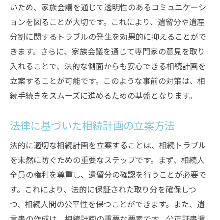
いため、家族会議を通じて透明性のあるコミュニケーシ
相続トラブルを避けるための遺言書作成の重要
ョンを図ることが大切です。これにより、遺留分や遺産
性
分割に関するトラブルの発生を効果的に抑えることがで
公正証書遺言の作成手順と利点
きます。さらに、家族会議を通じて専門家の意見を取り
遺言書に盛り込むべき重要事項
入れることで、法的な側面からも安心できる相続計画を
専門家の助言による遺言書の法的強度
立案することが可能です。このような事前の対策は、相
相続人間の争いを防ぐための遺言書活用
続手続きをスムーズに進めるための基盤となります。
遺言書作成における法改正への対応
法律に基づいた相続計画の立案方法
遺言書の更新時期とその重要性
法改正に対応した最新の相続手続きガイド
法的に適切な相続計画を立案することは、相続トラブル
を未然に防ぐための重要なステップです。まず、相続人
2023年最新の法改正ポイント解説
全員の権利を尊重し、遺留分の確認を行うことが必要で
法改正が相続手続きに与える影響
す。これにより、法的に保証された取り分を確保しつ
専門家が解説する新しい手続きへの適応法
つ、相続人間の公平性を保つことができます。また、遺
最新の法改正に基づく遺産管理方法
言書の作成は、相続計画の重要な要素です。公正証書遺