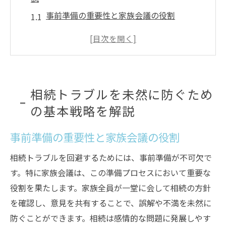
事前準備の重要性と家族会議の役割
法律に基づいた相続計画の立案方法
相続トラブルを避けるためのリスク管理
専門家を活用した効果的な相続対策
遺産分割協議をスムーズに行う秘訣
相続トラブルを未然に防ぐため
地域特有の事情を考慮したトラブル防止策
の基本戦略を解説
専門家が教える相続問題の冷静な解決法
事前準備の重要性と家族会議の役割
専門家のアドバイスを受けるメリット
冷静な判断を可能にする情報収集術
相続トラブルを回避するためには、事前準備が不可欠で
問題解決に必要な法律知識の基本
す。特に家族会議は、この準備プロセスにおいて重要な
家族間のコミュニケーション改善法
役割を果たします。家族全員が一堂に会して相続の方針
を確認し、意見を共有することで、誤解や不満を未然に
専門家が推薦する相続問題解決のステップ
防ぐことができます。相続は感情的な問題に発展しやす
各種書類作成における注意点