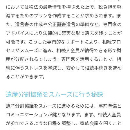
方法
においては税法の最新情報を押さえた上で、税負担を軽
減するためのプランを作成することが求められます。ま
総合アプローチによる問題解決の流れ
た、遺言書の作成や公正証書遺言の準備など、専門家の
相続計画における多角的視点の重要性
アドバイスにより法律的に確実な形で遺志を残すことが
専門家チームによる協働アプローチ
可能です。こうした専門的なサポートにより、相続プロ
相続問題の根本原因を理解する方法
セスがスムーズに進み、相続人全員が納得できる形で財
解決策の多様化がもたらすメリット
産が分配されるでしょう。専門家を活用することで、相
家族の意見を調和させるアプローチ
続に伴うストレスを軽減し、安心して相続手続きを進め
ることができます。
遺産分割協議をスムーズに行う秘訣
遺産分割協議をスムーズに進めるためには、事前準備と
コミュニケーションが鍵となります。まず、相続人全員
が参加できるような日程を調整し、家族会議を開くこと