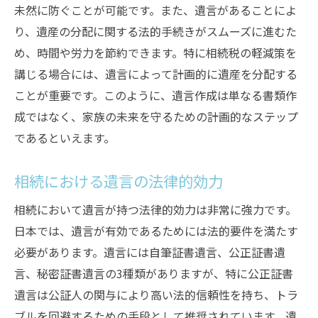
未然に防ぐことが可能です。また、遺言があることによ
相続を円滑に進めるための遺言活用法
り、遺産の分配に関する法的手続きがスムーズに進むた
相続人間の合意形成を促進する方法
め、時間や労力を節約できます。特に相続税の軽減策を
遺産分割協議の進め方
講じる場合には、遺言によって計画的に遺産を分配する
遺言執行者の選任とその役割
ことが重要です。このように、遺言作成は単なる書類作
公正証書遺言の利用が推奨される理由
成ではなく、家族の未来を守るための計画的なステップ
であるといえます。
遺言に基づくトラブル防止策
遺言書の定期的な見直しの重要性
相続における遺言の法律的効力
遺言で明確に！相続財産の分配方法
相続において遺言が持つ法律的効力は非常に強力です。
各相続人への具体的な配分方法
日本では、遺言が有効であるためには法的要件を満たす
不動産や貴重品の分配方法
必要があります。遺言には自筆証書遺言、公正証書遺
分割しにくい財産の取り扱い
言、秘密証書遺言の3種類がありますが、特に公正証書
共同所有を避けるための工夫
遺言は公証人の関与により高い法的信頼性を持ち、トラ
相続財産の評価基準とその計算
ブルを回避するための手段として推奨されています。遺