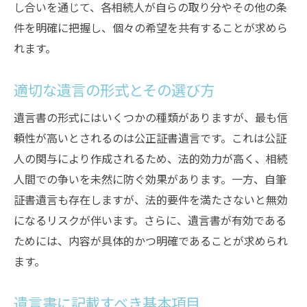
し合いを通じて、各相続人が自らの取り分やその他の条
将来の相続計画における遺言の役割
件を明確に把握し、個々の希望を共有することが求めら
遺言の運用実績とその効果
れます。
相続の未来を守るための遺言作成の手引き
遺言を作成する適切なタイミング
適切な遺言の形式とその選び方
家族の将来を見据えた遺言作成のポイント
遺言書の形式にはいくつかの種類がありますが、最も信
遺言作成における長期的視野の重要性
頼性が高いとされるのは公正証書遺言です。これは公証
先延ばししないための心構え
人の関与により作成されるため、法的効力が高く、相続
遺言作成時のチェックリスト
人間での争いを未然に防ぐ効果があります。一方、自筆
未来の変化に対応する遺言の更新
証書遺言も存在しますが、法的要件を満たさないと無効
遺言書で相続の意思を明確にする方法
になるリスクが伴います。さらに、遺言書が有効である
ためには、内容が具体的かつ明確であることが求められ
自分の意思を正確に伝えるための工夫
ます。
遺言書に込めるメッセージの伝え方
遺言の内容を家族と共有する重要性
遺言書に記載すべき基本項目