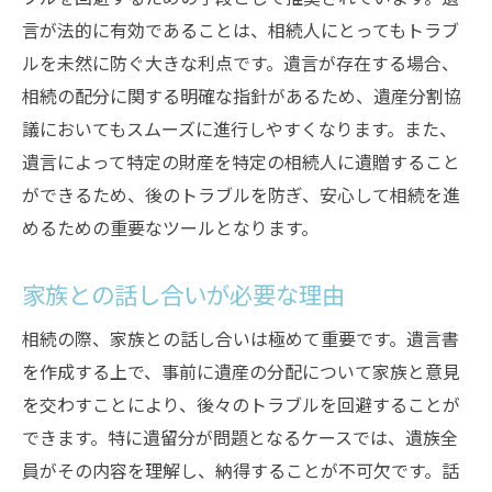
財産の再評価とその影響
言が法的に有効であることは、相続人にとってもトラブ
相続の安心を支える遺言の具体的な書き方
ルを未然に防ぐ大きな利点です。遺言が存在する場合、
遺言書に必要な基本情報とその記載方法
相続の配分に関する明確な指針があるため、遺産分割協
議においてもスムーズに進行しやすくなります。また、
誤解を招かないための明確な表現
遺言によって特定の財産を特定の相続人に遺贈すること
遺言書に署名・押印する際の注意点
ができるため、後のトラブルを防ぎ、安心して相続を進
証人の選定とその役割
めるための重要なツールとなります。
手書き遺言とタイプ遺言の違い
遺言書の保存方法とその重要性
家族との話し合いが必要な理由
遺言が相続に与える影響とその重要性
相続の際、家族との話し合いは極めて重要です。遺言書
遺言が家族関係に及ぼす影響
を作成する上で、事前に遺産の分配について家族と意見
遺言による相続トラブルの防止
を交わすことにより、後々のトラブルを回避することが
遺言が相続手続きに与える時間的影響
できます。特に遺留分が問題となるケースでは、遺族全
相続における遺言の心理的効果
員がその内容を理解し、納得することが不可欠です。話