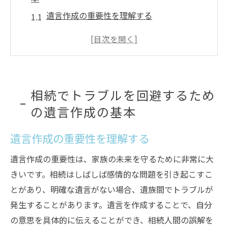
遺言作成の重要性を理解する
相続における遺言の法律的効力
家族との話し合いが必要な理由
適切な遺言の形式とその選び方
遺言書に記載すべき基本項目
相続でトラブルを回避するため
専門家のサポートを受けるメリット
の遺言作成の基本
遺言作成時に考慮すべき相続の重要ポイント
遺言作成の重要性を理解する
相続財産の明確化とその分類
法定相続人とその役割の理解
遺言作成の重要性は、家族の未来を守るために非常に大
遺産分割の公平性を考慮する
きいです。相続はしばしば感情的な問題を引き起こすこ
特定財産の受取人をどう決めるか
とがあり、明確な遺言がない場合、遺族間でトラブルが
発生することがあります。遺言を作成することで、自分
未成年者への配慮と後見人の指定
の意思を具体的に伝えることができ、相続人間の誤解を
相続税への備えとその対策