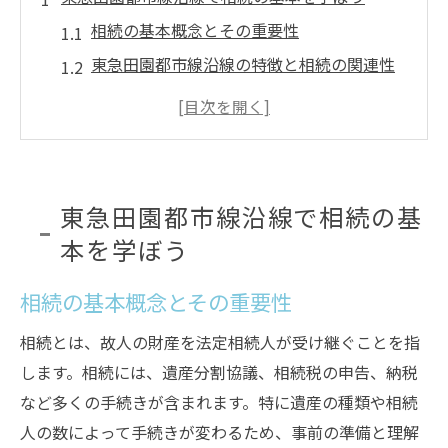
相続の基本概念とその重要性
東急田園都市線沿線の特徴と相続の関連性
遺産相続に関する法律とその基本的な理解
相続人の権利と義務について
相続に関するよくある誤解とその対策
相続の準備に必要な書類と手順
東急田園都市線沿線で相続の基
相続の流れを理解して家族の財産を守る
本を学ぼう
相続開始から終結までの一般的な流れ
相続の基本概念とその重要性
財産目録の作成とその重要性
遺産分割協議の進め方と注意点
相続とは、故人の財産を法定相続人が受け継ぐことを指
相続財産の評価方法
します。相続には、遺産分割協議、相続税の申告、納税
など多くの手続きが含まれます。特に遺産の種類や相続
相続手続きにおけるトラブルを避けるため
人の数によって手続きが変わるため、事前の準備と理解
のポイント