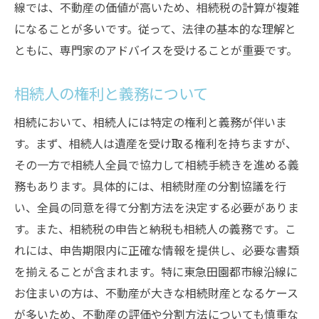
税理士に相談することで得られるメリット
線では、不動産の価値が高いため、相続税の計算が複雑
弁護士のサポートが必要な場面
になることが多いです。従って、法律の基本的な理解と
公認会計士の役割とその重要性
ともに、専門家のアドバイスを受けることが重要です。
専門家に相談する適切なタイミング
相続人の権利と義務について
専門家を選ぶ際のポイントと注意点
相続放棄を考える際の重要ポイント
相続において、相続人には特定の権利と義務が伴いま
す。まず、相続人は遺産を受け取る権利を持ちますが、
相続放棄とは何か？基本的な理解
その一方で相続人全員で協力して相続手続きを進める義
相続放棄の手続きとその流れ
務もあります。具体的には、相続財産の分割協議を行
相続放棄のメリットとデメリット
い、全員の同意を得て分割方法を決定する必要がありま
家庭裁判所での相続放棄手続き
す。また、相続税の申告と納税も相続人の義務です。こ
相続放棄後の財産管理とその方法
れには、申告期限内に正確な情報を提供し、必要な書類
相続放棄を選ぶ際の注意点
を揃えることが含まれます。特に東急田園都市線沿線に
遺言書の作成とその効果的な運用方法
お住まいの方は、不動産が大きな相続財産となるケース
が多いため、不動産の評価や分割方法についても慎重な
遺言書の種類とその特徴