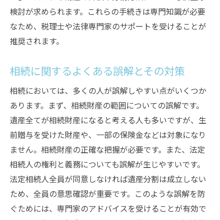
検討が求められます。これらの手続きは専門知識が必要
遺言書を作成する際のポイント
なため、税理士や法律専門家のサポートを受けることが
遺言執行者の役割と選び方
推奨されます。
公正証書遺言の作成手順
遺言書の保管方法とその重要性
相続に関するよくある誤解とその対策
遺言書の内容を家族に通知する方法
相続においては、多くの人が誤解しやすい点がいくつか
あります。まず、相続財産の範囲についての誤解です。
遺産全てが相続財産になると考える人も多いですが、生
前贈与を受けた財産や、一部の保険金などは対象になり
ません。相続財産の正確な把握が必要です。また、法定
相続人の権利と義務についても誤解が生じやすいです。
法定相続人全員が同意しなければ遺産分割は成立しない
ため、全員の意思確認が重要です。このような誤解を防
ぐためには、専門家のアドバイスを受けることが有効で