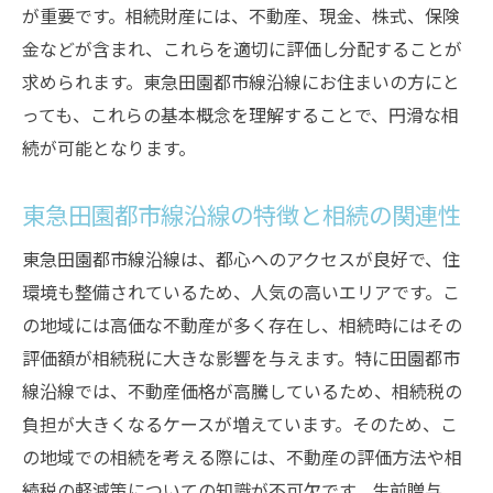
が重要です。相続財産には、不動産、現金、株式、保険
遺産分割のための話し合いのコツ
金などが含まれ、これらを適切に評価し分配することが
遺産分割の方法と注意点：トラブルを避けるた
求められます。東急田園都市線沿線にお住まいの方にと
めに
っても、これらの基本概念を理解することで、円滑な相
遺産分割協議書の作成と役割
続が可能となります。
法定相続分と協議分割の違い
不動産を含む遺産分割の実際の手続き
東急田園都市線沿線の特徴と相続の関連性
相続人同士の意見調整の方法
東急田園都市線沿線は、都心へのアクセスが良好で、住
分割協議がうまくいかない場合の対処法
環境も整備されているため、人気の高いエリアです。こ
裁判所を利用した遺産分割の手続き
の地域には高価な不動産が多く存在し、相続時にはその
東急田園都市線沿線住民向けの相続税対策
評価額が相続税に大きな影響を与えます。特に田園都市
線沿線では、不動産価格が高騰しているため、相続税の
相続税の基本と計算方法
負担が大きくなるケースが増えています。そのため、こ
生前贈与を活用した相続税対策
の地域での相続を考える際には、不動産の評価方法や相
生命保険を利用した節税の方法
続税の軽減策についての知識が不可欠です。生前贈与