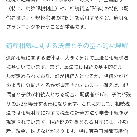
不動産評価の見直しによる節税効果
（特に、精算課税制度）や、相続資産評価時の特例（配
東急田園都市線沿線の特有事情を踏まえた
偶者控除、小規模宅地の特例）を活用するなど、適切な
相続税対策
プランニングを行うことが重要です。
専門家による相続税対策の重要性
相続手続きのステップバイステップガイド
遺産相続に関する法律とその基本的な理解
相続手続きの全体像とスケジュール
遺産相続に関する法律は、大きく分けて民法と相続税法
遺産目録の作成方法
に基づいています。まず、民法では相続の基本的なルー
相続登記の進め方
ルが定められており、誰が相続人となるか、相続分がど
のように分配されるかが規定されています。例えば、配
遺産分割協議とその記録方法
偶者と子供が相続人となる場合、配偶者が1/2、子供が残
相続税申告の手続きと注意点
りの1/2を等分する形になります。これに対して、相続税
相続手続きの完了報告と必要な書類
法では相続財産に対する税金の計算方法や申告手続きが
専門家に相談するメリットとそのタイミング
規定されています。相続税の対象となる財産には、不動
相続における専門家の役割
産、現金、株式などがあります。特に東急田園都市線沿