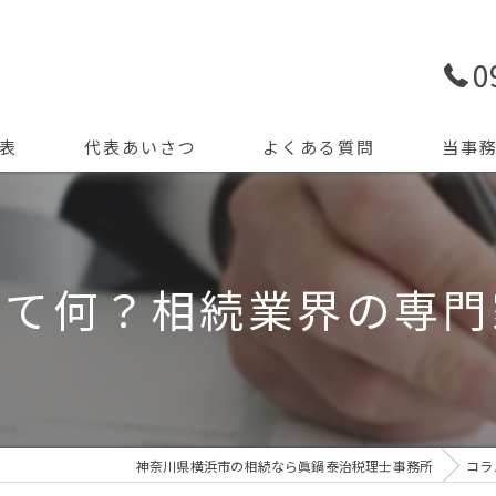
0
表
代表あいさつ
よくある質問
当事
生前贈与
申告
って何？相続業界の専門
精算課税
遺産
節税
神奈川県横浜市の相続なら眞鍋泰治税理士事務所
コラ