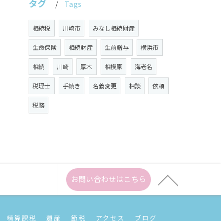
タグ
Tags
相続税
川崎市
みなし相続財産
生命保険
相続財産
生前贈与
横浜市
相続
川崎
厚木
相模原
海老名
税理士
手続き
名義変更
相談
依頼
税務
お問い合わせはこちら
精算課税
遺産
節税
アクセス
ブログ