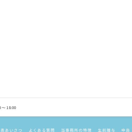
 ～ 18:00
代表あいさつ
よくある質問
当事務所の特徴
生前贈与
申告